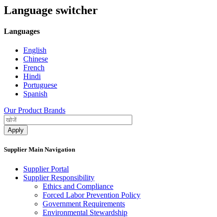
Language switcher
Languages
English
Chinese
French
Hindi
Portuguese
Spanish
Our Product Brands
Supplier Main Navigation
Supplier Portal
Supplier Responsibility
Ethics and Compliance​
Forced Labor Prevention Policy​
Government Requirements
Environmental Stewardship