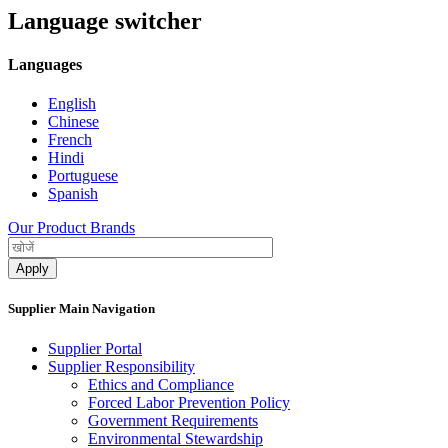
Language switcher
Languages
English
Chinese
French
Hindi
Portuguese
Spanish
Our Product Brands
Supplier Main Navigation
Supplier Portal
Supplier Responsibility
Ethics and Compliance​
Forced Labor Prevention Policy​
Government Requirements
Environmental Stewardship