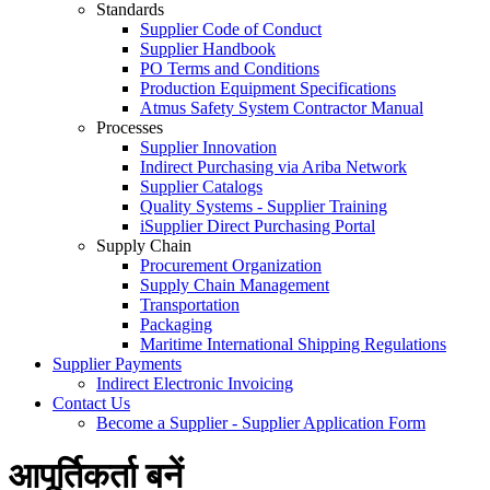
Standards
Supplier Code of Conduct
Supplier Handbook
PO Terms and Conditions
Production Equipment Specifications
Atmus Safety System Contractor Manual
Processes
Supplier Innovation
Indirect Purchasing via Ariba Network
Supplier Catalogs​
Quality Systems - Supplier Training
iSupplier Direct Purchasing Portal
Supply Chain
Procurement Organization
Supply Chain Management
Transportation​
Packaging​
Maritime International Shipping Regulations
Supplier Payments
Indirect Electronic Invoicing
Contact Us
Become a Supplier - Supplier Application Form
आपूर्तिकर्ता बनें