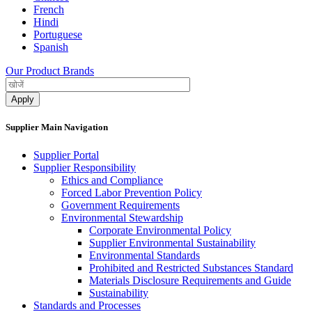
French
Hindi
Portuguese
Spanish
Our Product Brands
Supplier Main Navigation
Supplier Portal
Supplier Responsibility
Ethics and Compliance​
Forced Labor Prevention Policy​
Government Requirements
Environmental Stewardship
Corporate Environmental Policy
Supplier Environmental Sustainability
Environmental Standards
Prohibited and Restricted Substances Standard
Materials Disclosure Requirements and Guide
Sustainability
Standards and Processes