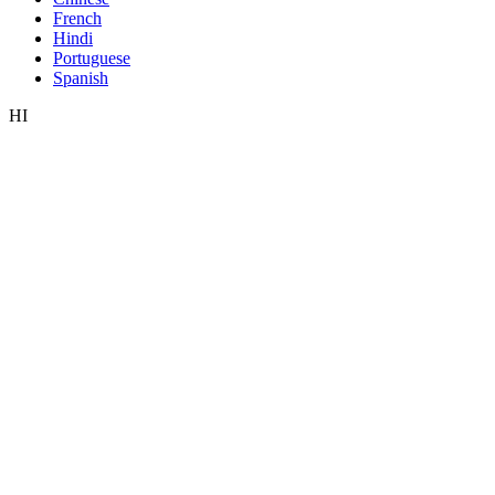
French
Hindi
Portuguese
Spanish
HI