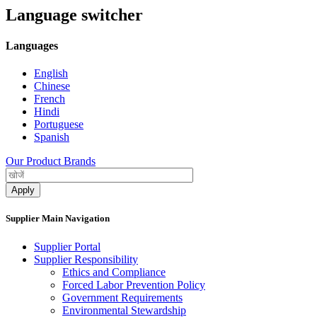
Language switcher
Languages
English
Chinese
French
Hindi
Portuguese
Spanish
Our Product Brands
Supplier Main Navigation
Supplier Portal
Supplier Responsibility
Ethics and Compliance​
Forced Labor Prevention Policy​
Government Requirements
Environmental Stewardship