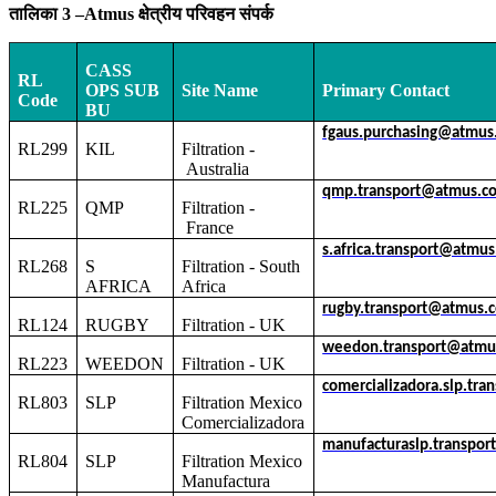
तालिका
3 –Atmus क्षेत्रीय परिवहन संपर्क
CASS
RL
OPS SUB
Site Name
Primary Contact
Code
BU
fgaus.purchasing@atmus
RL299
KIL
Filtration -
Australia
qmp.transport@atmus.c
RL225
QMP
Filtration -
France
s.africa.transport@atmu
RL268
S
Filtration - South
AFRICA
Africa
rugby.transport@atmus.
RL124
RUGBY
Filtration - UK
weedon.transport@atmu
RL223
WEEDON
Filtration - UK
comercializadora.slp.tr
RL803
SLP
Filtration Mexico
Comercializadora
manufacturaslp.transpo
RL804
SLP
Filtration Mexico
Manufactura