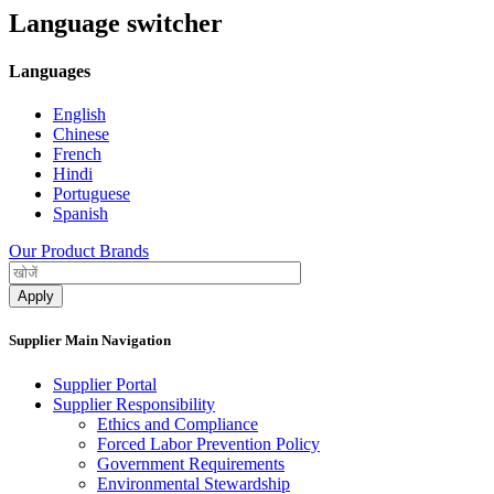
Language switcher
Languages
English
Chinese
French
Hindi
Portuguese
Spanish
Our Product Brands
Supplier Main Navigation
Supplier Portal
Supplier Responsibility
Ethics and Compliance​
Forced Labor Prevention Policy​
Government Requirements
Environmental Stewardship