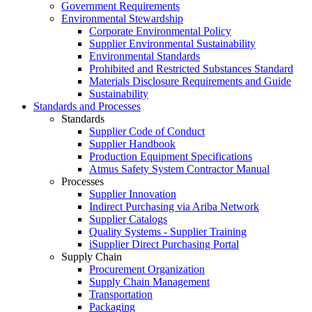
Government Requirements
Environmental Stewardship
Corporate Environmental Policy
Supplier Environmental Sustainability
Environmental Standards
Prohibited and Restricted Substances Standard
Materials Disclosure Requirements and Guide
Sustainability
Standards and Processes
Standards
Supplier Code of Conduct
Supplier Handbook
Production Equipment Specifications
Atmus Safety System Contractor Manual
Processes
Supplier Innovation
Indirect Purchasing via Ariba Network
Supplier Catalogs​
Quality Systems - Supplier Training
iSupplier Direct Purchasing Portal
Supply Chain
Procurement Organization
Supply Chain Management
Transportation​
Packaging​