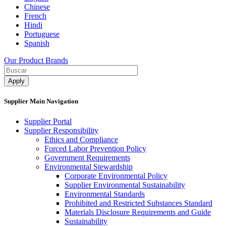
Chinese
French
Hindi
Portuguese
Spanish
Our Product Brands
Supplier Main Navigation
Supplier Portal
Supplier Responsibility
Ethics and Compliance​
Forced Labor Prevention Policy​
Government Requirements
Environmental Stewardship
Corporate Environmental Policy
Supplier Environmental Sustainability
Environmental Standards
Prohibited and Restricted Substances Standard
Materials Disclosure Requirements and Guide
Sustainability