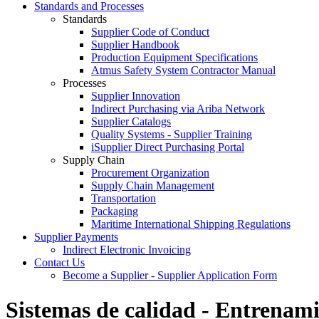
Standards and Processes
Standards
Supplier Code of Conduct
Supplier Handbook
Production Equipment Specifications
Atmus Safety System Contractor Manual
Processes
Supplier Innovation
Indirect Purchasing via Ariba Network
Supplier Catalogs​
Quality Systems - Supplier Training
iSupplier Direct Purchasing Portal
Supply Chain
Procurement Organization
Supply Chain Management
Transportation​
Packaging​
Maritime International Shipping Regulations
Supplier Payments
Indirect Electronic Invoicing
Contact Us
Become a Supplier - Supplier Application Form
Sistemas de calidad - Entrenam