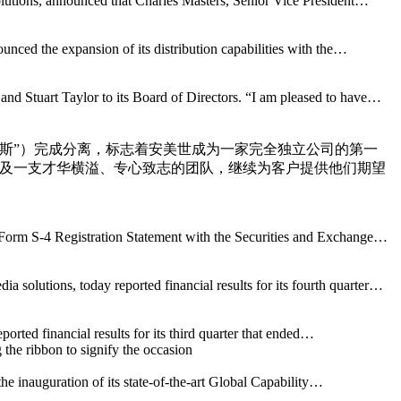
lutions, announced that Charles Masters, Senior Vice President…
ced the expansion of its distribution capabilities with the…
Stuart Taylor to its Board of Directors. “I am pleased to have…
康明斯”）完成分离，标志着安美世成为一家完全独立公司的第一
略，以及一支才华横溢、专心致志的团队，继续为客户提供他们期望
rm S-4 Registration Statement with the Securities and Exchange…
lutions, today reported financial results for its fourth quarter…
ted financial results for its third quarter that ended…
e inauguration of its state-of-the-art Global Capability…