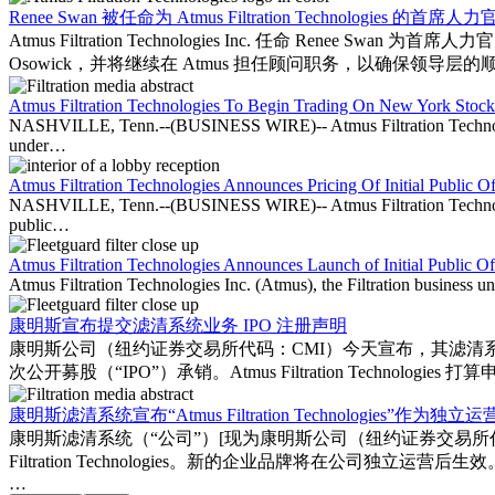
Renee Swan 被任命为 Atmus Filtration Technologies 的首席人力
Atmus Filtration Technologies Inc. 任命 Renee S
Osowick，并将继续在 Atmus 担任顾问职务，以确保领导层的
Atmus Filtration Technologies To Begin Trading On New York Stoc
NASHVILLE, Tenn.--(BUSINESS WIRE)-- Atmus Filtration Technologie
under…
Atmus Filtration Technologies Announces Pricing Of Initial Public Of
NASHVILLE, Tenn.--(BUSINESS WIRE)-- Atmus Filtration Technologies
public…
Atmus Filtration Technologies Announces Launch of Initial Public Of
Atmus Filtration Technologies Inc. (Atmus), the Filtration business 
康明斯宣布提交滤清系统业务 IPO 注册声明
康明斯公司（纽约证券交易所代码：CMI）今天宣布，其滤清系统业务分部 
次公开募股（“IPO”）承销。Atmus Filtration Techno
康明斯滤清系统宣布“Atmus Filtration Technologies”作为
康明斯滤清系统（“公司”）[现为康明斯公司（纽约证券交易所
Filtration Technologies。新的企业品牌将在公司独立
…