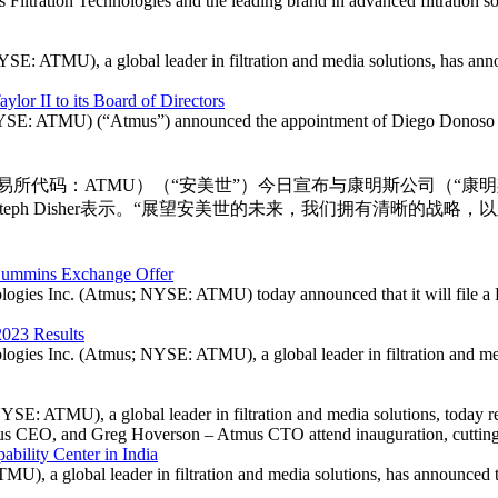
tration Technologies and the leading brand in advanced filtration so
ATMU), a global leader in filtration and media solutions, has announ
lor II to its Board of Directors
E: ATMU) (“Atmus”) announced the appointment of Diego Donoso and 
交易所代码：ATMU）（“安美世”）今日宣布与康明斯公司（“
eph Disher表示。“展望安美世的未来，我们拥有清晰的战
 Cummins Exchange Offer
s Inc. (Atmus; NYSE: ATMU) today announced that it will file a Fo
2023 Results
nc. (Atmus; NYSE: ATMU), a global leader in filtration and media so
ATMU), a global leader in filtration and media solutions, today repor
ability Center in India
, a global leader in filtration and media solutions, has announced th