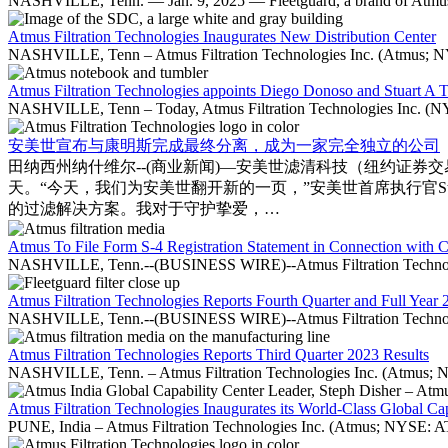
NASHVILLE, Tenn. — Jan. 9, 2025 — Fleetguard, a brand of Atmus Fil
Atmus Filtration Technologies Inaugurates New Distribution Center
NASHVILLE, Tenn – Atmus Filtration Technologies Inc. (Atmus; NYSE: 
Atmus Filtration Technologies appoints Diego Donoso and Stuart A Tay
NASHVILLE, Tenn – Today, Atmus Filtration Technologies Inc. (NYS
安美世宣布与康明斯完成最终分离，成为一家完全独立的公司
田纳西州纳什维尔--(商业新闻)—安美世滤清科技（纽约证券
天。“今天，我们为安美世翻开新的一页，”安美世首席执行官St
的过滤解决方案。我对于守护挚爱，…
Atmus To File Form S-4 Registration Statement in Connection with
NASHVILLE, Tenn.--(BUSINESS WIRE)--Atmus Filtration Technologie
Atmus Filtration Technologies Reports Fourth Quarter and Full Year 
NASHVILLE, Tenn.--(BUSINESS WIRE)--Atmus Filtration Technologies I
Atmus Filtration Technologies Reports Third Quarter 2023 Results
NASHVILLE, Tenn. – Atmus Filtration Technologies Inc. (Atmus; NYSE: 
Atmus Filtration Technologies Inaugurates its World-Class Global Cap
PUNE, India – Atmus Filtration Technologies Inc. (Atmus; NYSE: ATMU)