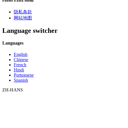
Footer Extra Menu
隐私条款
网站地图
Language switcher
Languages
English
Chinese
French
Hindi
Portuguese
Spanish
ZH-HANS