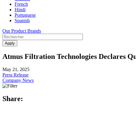
French
Hindi
Portuguese
Spanish
Our Product Brands
Atmus Filtration Technologies Declares Q
May 21, 2025
Press Release
Company News
Share: