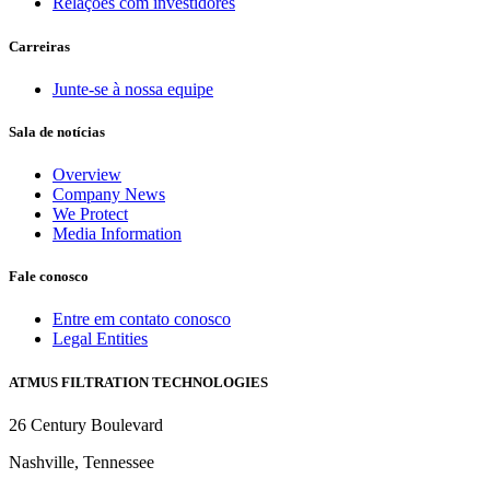
Relações com investidores
Carreiras
Junte-se à nossa equipe
Sala de notícias
Overview
Company News
We Protect
Media Information
Fale conosco
Entre em contato conosco
Legal Entities
ATMUS FILTRATION TECHNOLOGIES
26 Century Boulevard
Nashville, Tennessee